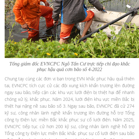
Tổng giám đốc EVNCPC Ngô Tấn Cư trực tiếp chỉ đạo khắc
phục hậu quả cơn bão số 4-2022
Chung tay cùng các đơn vị bạn trong EVN khắc phục hậu quả thiên
tai, EVNCPC tích cực cử các đội xung kích khẩn trương lên đường
ngay sau bão, tiếp cận các khu vực lưới điện bị thiệt hại để nhanh
chóng xử lý, khắc phục. Năm 2024, lưới điện khu vực miền Bắc bị
thiệt hại nặng nề sau bão số 3. Ngay sau bão, EVNCPC đã cử 274
kỹ sư, công nhân lành nghề khẩn trương lên đường hỗ trợ Tổng
công ty Điện lực miền Bắc khắc phục sự cố lưới điện. Năm 2025,
EVNCPC tiếp tục cử hơn 200 kỹ sư, công nhân lành nghề hỗ trợ
Tổng công ty Điện lực miền Bắc khắc phục sự cố lưới điện sau bão