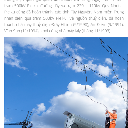
trạm 500kV Pleiku, đường dây và trạm 220 – 110kV Quy Nhơn -
Pleiku cũng đã hoàn thành, các tỉnh Tây Nguyên, Nam miền Trung
nhận điện qua trạm 500kV Pleiku. Về nguồn thuỷ điện, đã hoàn
thành nhà máy thuỷ điện Đrây H’Linh (9/1990), An Điềm (9/1991),
Vĩnh Sơn (11/1994), khởi công nhà máy Ialy (tháng 11/1993).