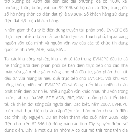
trở xuống đã vươn dài đến các địa phương, đã có 100% xã,
phường, thôn, buôn, với hơn 99,91% số hộ dân có điện; trong đó,
số hộ nông thôn có điện đạt tỷ lệ 99,86%. Số khách hàng sử dụng
điện đạt 4,9 triệu khách hàng.
Nhằm giảm thiểu tỷ lệ điện dùng truyền tải, phân phối, EVNCPC đã
thực hiện nhiều dự án cải tạo lưới điện các thành phố, thị xã bằng
nguồn vốn của mình và nguồn vốn vay của các tổ chức tín dụng
quốc tế như WB, ADB, Sida, KfW...
Tại các khu công nghiệp, khu kinh tế tập trung, EVNCPC đầu tư cả
hệ thống lưới điện phân phối để bán điện trực tiếp cho các nhà
máy, vừa giảm nhẹ gánh nặng cho nhà đầu tư, góp phần thu hút
đầu tư vừa mang lại hiệu quả trực tiếp cho EVNCPC. Với khu vực
nông thôn, miền núi EVNCPC đã và đang triển khai nhiều dự án
phát triển điện từ nhiều nhiều nguồn vốn khác nhau như vốn trong
nước, tài trợ của WB, EDF, ADB, JBIC, KfW… nhằm phát triển kinh
tế, cải thiện đời sống của người dân. Đặc biệt, năm 2007, EVNCPC
triển khai thực hiện dự án cấp điện các thôn buôn chưa có điện
các tỉnh Tây Nguyên. Dự án hoàn thành vào cuối năm 2009, cấp
điện cho trên 62.646 hộ đồng bào các tỉnh Tây Nguyên được sử
dụng điện. Đây là một dự án nhóm A có qui mô trải rộng trên địa