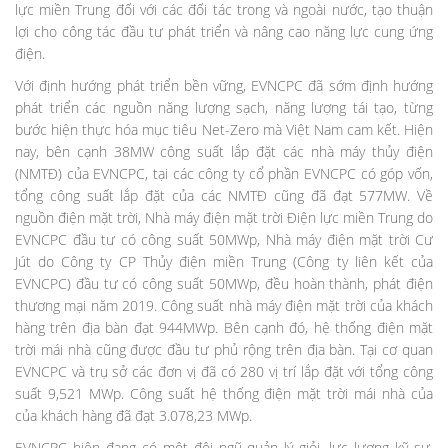
lực miền Trung đối với các đối tác trong và ngoài nước, tạo thuận
lợi cho công tác đầu tư phát triển và nâng cao năng lực cung ứng
điện.
Với định hướng phát triển bền vững, EVNCPC đã sớm định hướng
phát triển các nguồn năng lượng sạch, năng lượng tái tạo, từng
bước hiện thực hóa mục tiêu Net-Zero mà Việt Nam cam kết. Hiện
nay, bên cạnh 38MW công suất lắp đặt các nhà máy thủy điện
(NMTĐ) của EVNCPC, tại các công ty cổ phần EVNCPC có góp vốn,
tổng công suất lắp đặt của các NMTĐ cũng đã đạt 577MW. Về
nguồn điện mặt trời, Nhà máy điện mặt trời Điện lực miền Trung do
EVNCPC đầu tư có công suất 50MWp, Nhà máy điện mặt trời Cư
Jút do Công ty CP Thủy điện miền Trung (Công ty liên kết của
EVNCPC) đầu tư có công suất 50MWp, đều hoàn thành, phát điện
thương mại năm 2019. Công suất nhà máy điện mặt trời của khách
hàng trên địa bàn đạt 944MWp. Bên cạnh đó, hệ thống điện mặt
trời mái nhà cũng được đầu tư phủ rộng trên địa bàn. Tại cơ quan
EVNCPC và trụ sở các đơn vị đã có 280 vị trí lắp đặt với tổng công
suất 9,521 MWp. Công suất hệ thống điện mặt trời mái nhà của
của khách hàng đã đạt 3.078,23 MWp.
EVNCPC hiện đang có một đội ngũ quản lý giỏi, lực lượng kỹ sư,