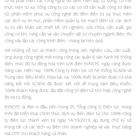
tử và phát triển các công nghệ đo đếm hiện đại, tự động, có thể
thực hiện từ xa. Tổng công ty có các cơ sở sản xuất công tơ điện
tử, phần mềm phục vụ công nghệ đo đếm điện từ xa, thực hiện
các dịch vụ tin học, phần mềm quản lý, bo mạch điện tử; các dịch
vụ tư vấn khảo sát, thiết kế, thí nghiệm, sửa chữa, sản xuất, gia
công cơ khí, cung cấp và vận chuyển vật tư chuyên ngành điện; thi
công xây lắp các công trình điện… mang lại hiệu quả.
Với những nỗ lực và thành công trong việc nghiên cứu, sản xuất,
ứng dụng công nghệ mới trong công tác quản lý vận hành hệ thống
điện, mức độ tự động hóa trên lưới điện EVNCPC ngày càng được
nâng cao. Hiện nay, 100% Công ty Điện lực có hệ thống SCADA và
Trung tâm điều khiển, thao tác xa; 100% thiết bị phân đoạn có khả
năng kết nối SCADA đã được kết nối về trung tâm điều khiển;
100% khách hàng được lắp đặt công tơ điện tử tích hợp công nghệ
đo xa tự động.
EVNCPC là đơn vị đầu tiên trong 05 Tổng công ty Điện lực trong
EVN đã triển khai chính thức dịch vụ điện điện tử cho 100% công
ty điện lực thành viên từ ngày 14/10/2019, áp dụng chữ ký số
trong tất cả các dịch vụ điện cho doanh nghiệp và xác thực bằng
mã OTP cho khách hàng cá nhân.