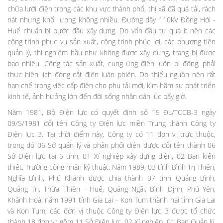
chữa lưới điện trong các khu vực thành phố, thị xã đã quá tải, rách
nát nhưng khối lượng không nhiều. Đường dây 110kV Đồng Hới -
Huế chuẩn bị bước đầu xây dựng. Do vốn đầu tư quá ít nên các
công trình phục vụ sản xuất, công trình phúc lợi, các phương tiện
quản lý, thí nghiệm hầu như không được xây dựng, trang bị được
bao nhiêu. Công tác sản xuất, cung ứng điện luôn bị động, phải
thực hiện lịch đóng cắt điện luân phiên. Do thiếu nguồn nên rất
hạn chế trong việc cấp điện cho phụ tải mới, kìm hãm sự phát triển
kinh tế, ảnh hưởng lớn đến đời sống nhân dân lúc bấy giờ.
Năm 1981, Bộ Điện lực có quyết định số 15 ĐL/TCCB-3 ngày
09/5/1981 đổi tên Công ty Điện lực miền Trung thành Công ty
Điện lực 3. Tại thời điểm này, Công ty có 11 đơn vị trực thuộc,
trong đó 06 Sở quản lý và phân phối điện được đổi tên thành 06
Sở Điện lực tại 6 tỉnh, 01 Xí nghiệp xây dựng điện, 02 Ban kiến
thiết, Trường công nhân kỹ thuật. Năm 1989, 03 tỉnh Bình Trị Thiên,
Nghĩa Bình, Phú Khánh được chia thành 07 tỉnh Quảng Bình,
Quảng Trị, Thừa Thiên - Huế, Quảng Ngãi, Bình Định, Phú Yên,
Khánh Hoà; năm 1991 tỉnh Gia Lai – Kon Tum thành hai tỉnh Gia Lai
và Kon Tum; các đơn vị thuộc Công ty Điện lực 3 được tổ chức
thành 18 đơn vị; gồm 11 Sở Điện lực, 02 Xí nghiệp, 01 Ban Quản lý,