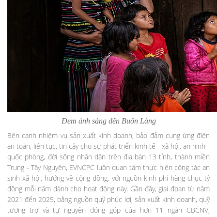
Đem ánh sáng đến Buôn Làng
Bên cạnh nhiệm vụ sản xuất kinh doanh, bảo đảm cung ứng điện
an toàn, liên tục, tin cậy cho sự phát triển kinh tế - xã hội, an ninh -
quốc phòng, đời sống nhân dân trên địa bàn 13 tỉnh, thành miền
Trung - Tây Nguyên, EVNCPC luôn quan tâm thực hiện công tác an
sinh xã hội, hướng về cộng đồng, với nguồn kinh phí hàng chục tỷ
đồng mỗi năm dành cho hoạt động này. Gần đây, giai đoạn từ năm
2021 đến 2025, bằng nguồn quỹ phúc lợi, sản xuất kinh doanh, quỹ
tương trợ và tự nguyện đóng góp của hơn 11 ngàn CBCNV,