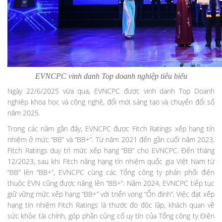
EVNCPC vinh danh Top doanh nghiệp tiêu biểu
Ngày 22/6/2025 vừa qua, EVNCPC được vinh danh Top Doanh
nghiệp khoa học và công nghệ, đổi mới sáng tạo và chuyển đổi số
năm 2025.
Trong các năm gần đây, EVNCPC được Fitch Ratings xếp hạng tín
nhiệm ở mức “BB” và “BB+”. Từ năm 2021 đến gần cuối năm 2023,
Fitch Ratings duy trì mức xếp hạng “BB” cho EVNCPC. Đến tháng
12/2023, sau khi Fitch nâng hạng tín nhiệm quốc gia Việt Nam từ
“BB” lên “BB+”, EVNCPC cùng các Tổng công ty phân phối điện
thuộc EVN cũng được nâng lên “BB+”. Năm 2024, EVNCPC tiếp tục
giữ vững mức xếp hạng “BB+” với triển vọng “Ổn định”. Việc đạt xếp
hạng tín nhiệm Fitch Ratings là thước đo độc lập, khách quan về
sức khỏe tài chính, góp phần củng cố uy tín của Tổng công ty Điện