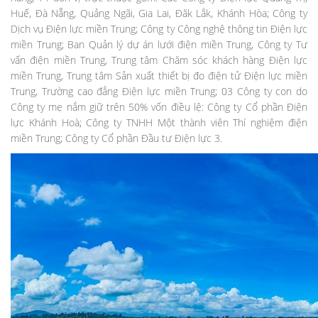
Huế, Đà Nẵng, Quảng Ngãi, Gia Lai, Đăk Lắk, Khánh Hòa; Công ty
Dịch vụ Điện lực miền Trung; Công ty Công nghệ thông tin Điện lực
miền Trung; Ban Quản lý dự án lưới điện miền Trung, Công ty Tư
vấn điện miền Trung, Trung tâm Chăm sóc khách hàng Điện lực
miền Trung, Trung tâm Sản xuất thiết bị đo điện tử Điện lực miền
Trung, Trường cao đẳng Điện lực miền Trung; 03 Công ty con do
Công ty mẹ nắm giữ trên 50% vốn điều lệ: Công ty Cổ phần Điện
lực Khánh Hoà; Công ty TNHH Một thành viên Thí nghiệm điện
miền Trung; Công ty Cổ phần Đầu tư Điện lực 3.