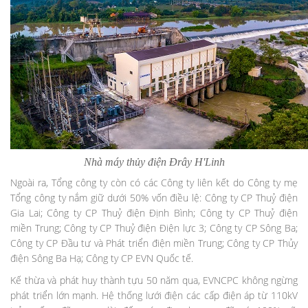
Nhà máy thủy điện Đrây H'Linh
Ngoài ra, Tổng công ty còn có các Công ty liên kết do Công ty mẹ
Tổng công ty nắm giữ dưới 50% vốn điều lệ: Công ty CP Thuỷ điện
Gia Lai; Công ty CP Thuỷ điện Định Bình; Công ty CP Thuỷ điện
miền Trung; Công ty CP Thuỷ điện Điện lực 3; Công ty CP Sông Ba;
Công ty CP Đầu tư và Phát triển điện miền Trung; Công ty CP Thủy
điện Sông Ba Hạ; Công ty CP EVN Quốc tế.
Kế thừa và phát huy thành tựu 50 năm qua, EVNCPC không ngừng
phát triển lớn mạnh. Hệ thống lưới điện các cấp điện áp từ 110kV