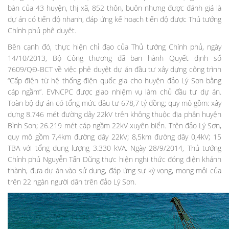
bàn của 43 huyện, thị xã, 852 thôn, buôn nhưng được đánh giá là
dự án có tiến độ nhanh, đáp ứng kế hoạch tiến độ được Thủ tướng
Chính phủ phê duyệt.
Bên cạnh đó, thực hiện chỉ đạo của Thủ tướng Chính phủ, ngày
14/10/2013, Bộ Công thương đã ban hành Quyết định số
7609/QĐ-BCT về việc phê duyệt dự án đầu tư xây dựng công trình
“Cấp điện từ hệ thống điện quốc gia cho huyện đảo Lý Sơn bằng
cáp ngầm”. EVNCPC được giao nhiệm vụ làm chủ đầu tư dự án.
Toàn bộ dự án có tổng mức đầu tư 678,7 tỷ đồng; quy mô gồm: xây
dựng 8.746 mét đường dây 22kV trên không thuộc địa phận huyện
Bình Sơn; 26.219 mét cáp ngầm 22kV xuyên biển. Trên đảo Lý Sơn,
quy mô gồm 7,4km đường dây 22kV; 8,5km đường dây 0,4kV; 15
TBA với tổng dung lượng 3.330 kVA. Ngày 28/9/2014, Thủ tướng
Chính phủ Nguyễn Tấn Dũng thực hiện nghi thức đóng điện khánh
thành, đưa dự án vào sử dụng, đáp ứng sự kỳ vọng, mong mỏi của
trên 22 ngàn người dân trên đảo Lý Sơn.