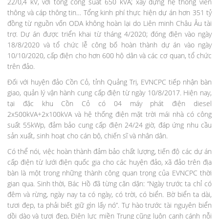
22/0,4 kV, với tổng công suất 650 kVA; xây dựng hệ thống viễn
thông và cáp thông tin… Tổng kinh phí thực hiện dự án hơn 351 tỷ
đồng từ nguồn vốn ODA không hoàn lại do Liên minh Châu Âu tài
trợ. Dự án được triển khai từ tháng 4/2020; đóng điện vào ngày
18/8/2020 và tổ chức lễ công bố hoàn thành dự án vào ngày
10/10/2020, cấp điện cho hơn 600 hộ dân và các cơ quan, tổ chức
trên đảo.
Đối với huyện đảo Cồn Cỏ, tỉnh Quảng Trị, EVNCPC tiếp nhận bàn
giao, quản lý vận hành cung cấp điện từ ngày 10/8/2017. Hiện nay,
tại đặc khu Cồn Cỏ có 04 máy phát điện diesel
2x500kVA+2x100kVA và hệ thống điện mặt trời mái nhà có công
suất 55kWp, đảm bảo cung cấp điện 24/24 giờ, đáp ứng nhu cầu
sản xuất, sinh hoạt cho cán bộ, chiến sĩ và nhân dân.
Có thể nói, việc hoàn thành đảm bảo chất lượng, tiến độ các dự án
cấp điện từ lưới điện quốc gia cho các huyện đảo, xã đảo trên địa
bàn là một trong những thành công quan trọng của EVNCPC thời
gian qua. Sinh thời, Bác Hồ đã từng căn dặn: “Ngày trước ta chỉ có
đêm và rừng, ngày nay ta có ngày, có trời, có biển. Bờ biển ta dài,
tươi đẹp, ta phải biết giữ gìn lấy nó”. Tự hào trước tài nguyên biển
dồi dào và tươi đẹp, Điện lực miền Trung cũng luôn canh cánh nỗi