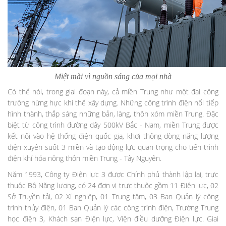
Miệt mài vì nguồn sáng của mọi nhà
Có thể nói, trong giai đoạn này, cả miền Trung như một đại công
trường hừng hực khí thế xây dựng. Những công trình điện nối tiếp
hình thành, thắp sáng những bản, làng, thôn xóm miền Trung. Đặc
biệt từ công trình đường dây 500kV Bắc - Nam, miền Trung được
kết nối vào hệ thống điện quốc gia, khơi thông dòng năng lượng
điện xuyên suốt 3 miền và tạo động lực quan trọng cho tiến trình
điện khí hóa nông thôn miền Trung - Tây Nguyên.
Năm 1993, Công ty Điện lực 3 được Chính phủ thành lập lại, trực
thuộc Bộ Năng lượng, có 24 đơn vị trực thuộc gồm 11 Điện lực, 02
Sở Truyền tải, 02 Xí nghiệp, 01 Trung tâm, 03 Ban Quản lý công
trình thủy điện, 01 Ban Quản lý các công trình điện, Trường Trung
học điện 3, Khách sạn Điện lực, Viện điều dưỡng Điện lực. Giai