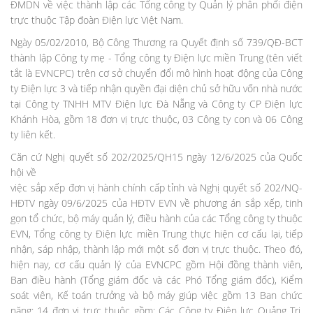
ĐMDN về việc thành lập các Tổng công ty Quản lý phân phối điện
trực thuộc Tập đoàn Điện lực Việt Nam.
Ngày 05/02/2010, Bộ Công Thương ra Quyết định số 739/QĐ-BCT
thành lập Công ty mẹ - Tổng công ty Điện lực miền Trung (tên viết
tắt là EVNCPC) trên cơ sở chuyển đổi mô hình hoạt động của Công
ty Điện lực 3 và tiếp nhận quyền đại diện chủ sở hữu vốn nhà nước
tại Công ty TNHH MTV Điện lực Đà Nẵng và Công ty CP Điện lực
Khánh Hòa, gồm 18 đơn vị trực thuộc, 03 Công ty con và 06 Công
ty liên kết.
Căn cứ Nghị quyết số 202/2025/QH15 ngày 12/6/2025 của Quốc
hội về
việc sắp xếp đơn vị hành chính cấp tỉnh và Nghị quyết số 202/NQ-
HĐTV ngày 09/6/2025 của HĐTV EVN về phương án sắp xếp, tinh
gọn tổ chức, bộ máy quản lý, điều hành của các Tổng công ty thuộc
EVN, Tổng công ty Điện lực miền Trung thực hiện cơ cấu lại, tiếp
nhận, sáp nhập, thành lập mới một số đơn vị trực thuộc. Theo đó,
hiện nay, cơ cấu quản lý của EVNCPC gồm Hội đồng thành viên,
Ban điều hành (Tổng giám đốc và các Phó Tổng giám đốc), Kiểm
soát viên, Kế toán trưởng và bộ máy giúp việc gồm 13 Ban chức
năng; 14 đơn vị trực thuộc gồm: Các Công ty Điện lực Quảng Trị,