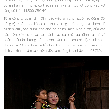
công nhân lành nghề, có trách nhiệm và tận tuỵ với công việc, với
tổng số trên 11.500 CBCNV.
Tổng công ty quan tâm đảm bảo việc làm cho người lao động, đời
sống vật chất tinh thần của CBCNV từng bước được cải thiện; đã
nghiên cứu, vận dụng các chế độ chính sách Nhà nước, của các
cấp trên, xây dựng và ban hành các qui chế, qui định cụ thể về
phân phối tiền lương, tiền thưởng và thực hiện chế độ chính sách
đối với người lao động và tổ chức thêm một số loại hình sản xuất,
dịch vụ khác nhằm tạo thêm việc làm, tăng thu nhập cho CBCNV.