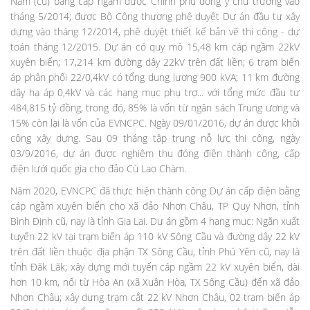
Nam (cũ) bằng cáp ngầm được Chính phủ đồng ý chủ trương vào
tháng 5/2014; được Bộ Công thương phê duyệt Dự án đầu tư xây
dựng vào tháng 12/2014, phê duyệt thiết kế bản vẽ thi công - dự
toán tháng 12/2015. Dự án có quy mô 15,48 km cáp ngầm 22kV
xuyên biển; 17,214 km đường dây 22kV trên đất liền; 6 trạm biến
áp phân phối 22/0,4kV có tổng dung lượng 900 kVA; 11 km đường
dây hạ áp 0,4kV và các hạng mục phụ trợ... với tổng mức đầu tư
484,815 tỷ đồng, trong đó, 85% là vốn từ ngân sách Trung ương và
15% còn lại là vốn của EVNCPC. Ngày 09/01/2016, dự án được khởi
công xây dựng. Sau 09 tháng tập trung nỗ lực thi công, ngày
03/9/2016, dự án được nghiệm thu đóng điện thành công, cấp
điện lưới quốc gia cho đảo Cù Lao Chàm.
Năm 2020, EVNCPC đã thực hiện thành công Dự án cấp điện bằng
cáp ngầm xuyên biển cho xã đảo Nhơn Châu, TP Quy Nhơn, tỉnh
Bình Định cũ, nay là tỉnh Gia Lai. Dự án gồm 4 hạng mục: Ngăn xuất
tuyến 22 kV tại trạm biến áp 110 kV Sông Cầu và đường dây 22 kV
trên đất liền thuộc địa phận TX Sông Cầu, tỉnh Phú Yên cũ, nay là
tỉnh Đăk Lăk; xây dựng mới tuyến cáp ngầm 22 kV xuyên biển, dài
hơn 10 km, nối từ Hòa An (xã Xuân Hòa, TX Sông Cầu) đến xã đảo
Nhơn Châu; xây dựng trạm cắt 22 kV Nhơn Châu, 02 trạm biến áp