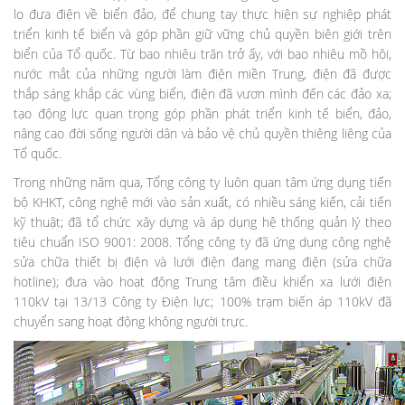
lo đưa điện về biển đảo, để chung tay thực hiện sự nghiệp phát
triển kinh tế biển và góp phần giữ vững chủ quyền biên giới trên
biển của Tổ quốc. Từ bao nhiêu trăn trở ấy, với bao nhiêu mồ hôi,
nước mắt của những người làm điện miền Trung, điện đã được
thắp sáng khắp các vùng biển, điện đã vươn mình đến các đảo xa;
tạo động lực quan trọng góp phần phát triển kinh tế biển, đảo,
nâng cao đời sống người dân và bảo vệ chủ quyền thiêng liêng của
Tổ quốc.
Trong những năm qua, Tổng công ty luôn quan tâm ứng dụng tiến
bộ KHKT, công nghệ mới vào sản xuất, có nhiều sáng kiến, cải tiến
kỹ thuật; đã tổ chức xây dựng và áp dụng hệ thống quản lý theo
tiêu chuẩn ISO 9001: 2008. Tổng công ty đã ứng dụng công nghệ
sửa chữa thiết bị điện và lưới điện đang mang điện (sửa chữa
hotline); đưa vào hoạt động Trung tâm điều khiển xa lưới điện
110kV tại 13/13 Công ty Điện lực; 100% trạm biến áp 110kV đã
chuyển sang hoạt động không người trực.