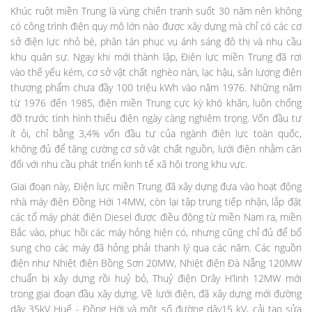
Khúc ruột miền Trung là vùng chiến tranh suốt 30 năm nên không
có công trình điện quy mô lớn nào được xây dựng mà chỉ có các cơ
sở điện lực nhỏ bé, phân tán phục vụ ánh sáng đô thị và nhu cầu
khu quân sự. Ngay khi mới thành lập, Điện lực miền Trung đã rơi
vào thế yếu kém, cơ sở vật chất nghèo nàn, lạc hậu, sản lượng điện
thương phẩm chưa đầy 100 triệu kWh vào năm 1976. Những năm
từ 1976 đến 1985, điện miền Trung cực kỳ khó khăn, luôn chống
đỡ trước tình hình thiếu điện ngày càng nghiêm trọng. Vốn đầu tư
ít ỏi, chỉ bằng 3,4% vốn đầu tư của ngành điện lực toàn quốc,
không đủ để tăng cường cơ sở vật chất nguồn, lưới điện nhằm cân
đối với nhu cầu phát triển kinh tế xã hội trong khu vực.
Giai đoạn này, Điện lực miền Trung đã xây dựng đưa vào hoạt động
nhà máy điện Đồng Hới 14MW, còn lại tập trung tiếp nhận, lắp đặt
các tổ máy phát điện Diesel được điều động từ miền Nam ra, miền
Bắc vào, phục hồi các máy hỏng hiện có, nhưng cũng chỉ đủ để bổ
sung cho các máy đã hỏng phải thanh lý qua các năm. Các nguồn
điện như Nhiệt điện Bồng Sơn 20MW, Nhiệt điện Đà Nẵng 120MW
chuẩn bị xây dựng rồi huỷ bỏ, Thuỷ điện Drây H’linh 12MW mới
trong giai đoạn đầu xây dựng. Về lưới điện, đã xây dựng mới đường
dây 35kV Huế - Đồng Hới và một số đường dây15 kV, cải tạo sửa