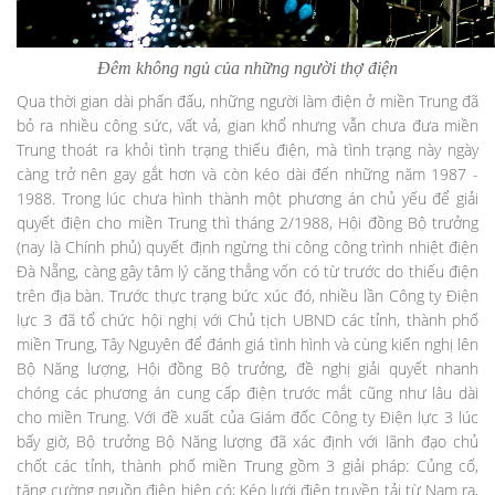
Đêm không ngủ của những người thợ điện
Qua thời gian dài phấn đấu, những người làm điện ở miền Trung đã
bỏ ra nhiều công sức, vất vả, gian khổ nhưng vẫn chưa đưa miền
Trung thoát ra khỏi tình trạng thiếu điện, mà tình trạng này ngày
càng trở nên gay gắt hơn và còn kéo dài đến những năm 1987 -
1988. Trong lúc chưa hình thành một phương án chủ yếu để giải
quyết điện cho miền Trung thì tháng 2/1988, Hội đồng Bộ trưởng
(nay là Chính phủ) quyết định ngừng thi công công trình nhiệt điện
Đà Nẵng, càng gây tâm lý căng thẳng vốn có từ trước do thiếu điện
trên địa bàn. Trước thực trạng bức xúc đó, nhiều lần Công ty Điện
lực 3 đã tổ chức hội nghị với Chủ tịch UBND các tỉnh, thành phố
miền Trung, Tây Nguyên để đánh giá tình hình và cùng kiến nghị lên
Bộ Năng lượng, Hội đồng Bộ trưởng, đề nghị giải quyết nhanh
chóng các phương án cung cấp điện trước mắt cũng như lâu dài
cho miền Trung. Với đề xuất của Giám đốc Công ty Điện lực 3 lúc
bấy giờ, Bộ trưởng Bộ Năng lượng đã xác định với lãnh đạo chủ
chốt các tỉnh, thành phố miền Trung gồm 3 giải pháp: Củng cố,
tăng cường nguồn điện hiện có; Kéo lưới điện truyền tải từ Nam ra,