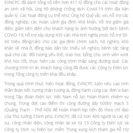
EVNCPC đã dành tổng số tiền hơn 411 tỷ đồng cho các hoạt động
an sinh xã hội, ủng hộ phòng chống dịch Covid-19 trên địa bàn
quản lý. Các hoạt động cụ thể như: Ủng hộ Quỹ vắc xin, hỗ trợ các
đồng nghiệp, các hoàn cảnh gia đình khó khăn, hỗ trợ giảm giá
điện, giảm tiền điện cho khách hàng bị ảnh hưởng bởi dịch bệnh
COVID-19; hỗ trợ xây dựng 435 căn nhà tình nghĩa (mức hỗ trợ 50-
60 triệu đồng/căn) cho các gia đình chính sách, hộ nghèo, khó
khăn về nhà ở, đồng bào dân tộc thiểu số nghèo, bệnh tật; tặng
quà cho các đối tượng yếu thế, trao học bổng cho sinh viên vượt
khó học tốt, thực hiện các công trình thắp sáng đường quê. Các
chương trình tri ân khách hàng cũng đã được các Công ty Điện lực
trong Tổng công ty triển khai đều khắp.
Trong quá trình thực hiện hoạt động, EVNCPC luôn nêu cao tinh
thần đoàn kết, tương thân tương ái, đồng hành cùng các đơn vị bạn
trong Tập đoàn Điện lực Việt Nam nỗ lực hoàn thành nhiệm vụ
chung. Trong đợt cao điểm thi công đường dây 500kV mạch 3
(Quảng Trạch – Phố Nối) để hoàn thành kịp tiến độ theo chỉ đạo
của Thủ tướng Chính phủ, EVNCPC đã cử hơn 400 người là các kỹ
sư, công nhân điện, công nhân lái xe từ 13 Công ty Điện lực và
Công ty Dịch vụ Điện lực miền Trung xung kích tham gia hỗ trợ