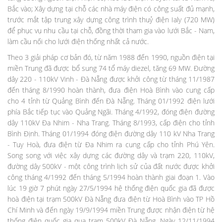
Bắc vào; Xây dựng tại chỗ các nhà máy điện có công suất đủ mạnh,
trước mắt tập trung xây dựng công trình thuỷ điện Ialy (720 MW)
để phục vụ nhu cầu tại chỗ, đồng thời tham gia vào lưới Bắc - Nam,
làm cầu nối cho lưới điện thống nhất cả nước.
Theo 3 giải pháp cơ bản đó, từ năm 1988 đến 1990, nguồn điện tại
miền Trung đã được bổ sung 74 tổ máy diezel, tăng 69 MW. Đường
dây 220 - 110kV Vinh - Đà Nẵng được khởi công từ tháng 11/1987
đến tháng 8/1990 hoàn thành, đưa điện Hoà Bình vào cung cấp
cho 4 tỉnh từ Quảng Bình đến Đà Nẵng. Tháng 01/1992 điện lưới
phía Bắc tiếp tục vào Quảng Ngãi. Tháng 4/1992, đóng điện đường
dây 110kV Đa Nhim - Nha Trang. Tháng 8/1993, cấp điện cho tỉnh
Bình Định. Tháng 01/1994 đóng điện đường dây 110 kV Nha Trang
- Tuy Hoà, đưa điện từ Đa Nhim ra cung cấp cho tỉnh Phú Yên.
Song song với việc xây dựng các đường dây và trạm 220, 110kV,
đường dây 500kV - một công trình lịch sử của đất nước được khởi
công tháng 4/1992 đến tháng 5/1994 hoàn thành giai đoạn 1. Vào
lúc 19 giờ 7 phút ngày 27/5/1994 hệ thống điện quốc gia đã được
hoà điện tại trạm 500kV Đà Nẵng đưa điện từ Hoà Bình vào TP Hồ
Chí Minh và đến ngày 19/9/1994 miền Trung được nhận điện từ hệ
thống điện quốc gia qua trạm 500kV Đà Nẵng. Ngày 12/11/1994