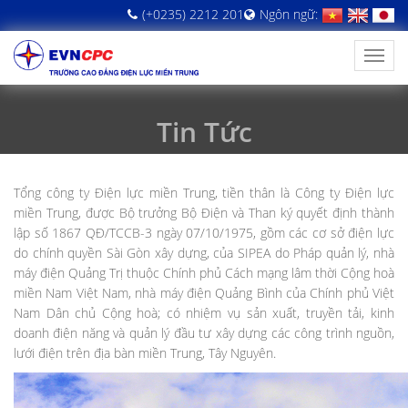
(+0235) 2212 201
Ngôn ngữ:
Tin Tức
Tổng công ty Điện lực miền Trung, tiền thân là Công ty Điện lực
miền Trung, được Bộ trưởng Bộ Điện và Than ký quyết định thành
lập số 1867 QĐ/TCCB-3 ngày 07/10/1975, gồm các cơ sở điện lực
do chính quyền Sài Gòn xây dựng, của SIPEA do Pháp quản lý, nhà
máy điện Quảng Trị thuộc Chính phủ Cách mạng lâm thời Cộng hoà
miền Nam Việt Nam, nhà máy điện Quảng Bình của Chính phủ Việt
Nam Dân chủ Cộng hoà; có nhiệm vụ sản xuất, truyền tải, kinh
doanh điện năng và quản lý đầu tư xây dựng các công trình nguồn,
lưới điện trên địa bàn miền Trung, Tây Nguyên.