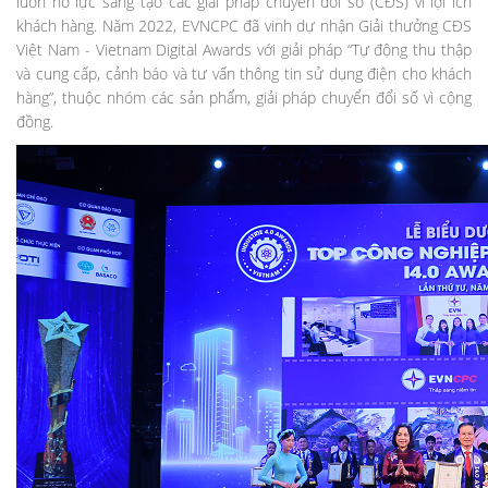
luôn nỗ lực sáng tạo các giải pháp chuyển đổi số (CĐS) vì lợi ích
khách hàng. Năm 2022, EVNCPC đã vinh dự nhận Giải thưởng CĐS
Việt Nam - Vietnam Digital Awards với giải pháp “Tự động thu thập
và cung cấp, cảnh báo và tư vấn thông tin sử dụng điện cho khách
hàng”, thuộc nhóm các sản phẩm, giải pháp chuyển đổi số vì cộng
đồng.