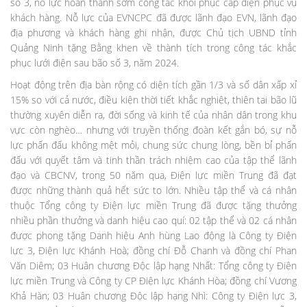
số 3, nỗ lực hoàn thành sớm công tác khôi phục cấp điện phục vụ
khách hàng. Nỗ lực của EVNCPC đã được lãnh đạo EVN, lãnh đạo
địa phương và khách hàng ghi nhận, được Chủ tịch UBND tỉnh
Quảng Ninh tặng Bằng khen về thành tích trong công tác khắc
phục lưới điện sau bão số 3, năm 2024.
Hoạt động trên địa bàn rộng có diện tích gần 1/3 và số dân xấp xỉ
15% so với cả nước, điều kiện thời tiết khắc nghiệt, thiên tai bão lũ
thường xuyên diễn ra, đời sống và kinh tế của nhân dân trong khu
vực còn nghèo… nhưng với truyền thống đoàn kết gắn bó, sự nỗ
lực phấn đấu không mệt mỏi, chung sức chung lòng, bền bỉ phấn
đấu với quyết tâm và tinh thần trách nhiệm cao của tập thể lãnh
đạo và CBCNV, trong 50 năm qua, Điện lực miền Trung đã đạt
được những thành quả hết sức to lớn. Nhiều tập thể và cá nhân
thuộc Tổng công ty Điện lực miền Trung đã được tặng thưởng
nhiều phần thưởng và danh hiệu cao quí: 02 tập thể và 02 cá nhân
được phong tặng Danh hiệu Anh hùng Lao động là Công ty Điện
lực 3, Điện lực Khánh Hoà; đồng chí Đỗ Chanh và đồng chí Phan
Văn Diêm; 03 Huân chương Độc lập hạng Nhất: Tổng công ty Điện
lực miền Trung và Công ty CP Điện lực Khánh Hòa; đồng chí Vương
Khả Hàn; 03 Huân chương Độc lập hạng Nhì: Công ty Điện lực 3,