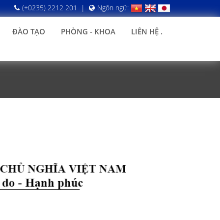
(+0235) 2212 201
|
Ngôn ngữ:
ĐÀO TẠO
PHÒNG - KHOA
LIÊN HỆ .