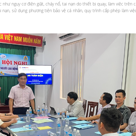
 như nguy cơ điện giật, cháy nổ, tai nạn do thiết bị quay, làm việc trên 
i nạn, sử dụng phương tiện bảo vệ cá nhân, quy trình cấp phép làm việc