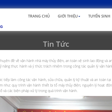
TRANG CHỦ
GIỚI THIỆU
TUYỂN SINH
Tin Tức
huyên đề về vận hành nhà máy thủy điện, an toàn vệ sinh lao động và a
ỹ năng thực hành và ý thức trách nhiệm trong công tác quản lý vận hà
ực tiếp làm công tác vận hành, sửa chữa, quản lý kỹ thuật và an toàn 
âm như: quy trình vận hành thiết bị tổ máy thủy điện; nguyên lý hoạt đ
ố và các biện pháp xử lý trong quá trình vận hành.