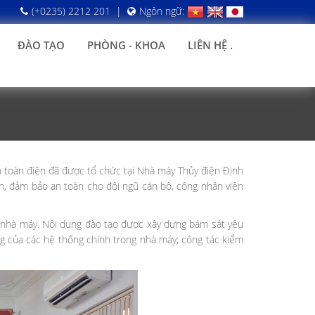
(+0235) 2212 201
|
Ngôn ngữ:
ĐÀO TẠO
PHÒNG - KHOA
LIÊN HỆ .
n toàn điện đã được tổ chức tại Nhà máy Thủy điện Định
nh, đảm bảo an toàn cho đội ngũ cán bộ, công nhân viên
tại nhà máy. Nội dung đào tạo được xây dựng bám sát yêu
ộng của các hệ thống chính trong nhà máy; công tác kiểm