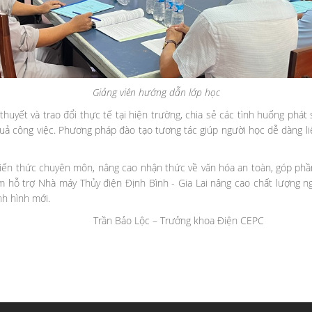
Giảng viên hướng dẫn lớp học
 thuyết và trao đổi thực tế tại hiện trường, chia sẻ các tình huống ph
uả công việc. Phương pháp đào tạo tương tác giúp người học dễ dàng li
kiến thức chuyên môn, nâng cao nhận thức về văn hóa an toàn, góp phầ
ằm hỗ trợ Nhà máy Thủy điện Định Bình - Gia Lai nâng cao chất lượng
nh hình mới.
ưởng khoa Điện CEPC