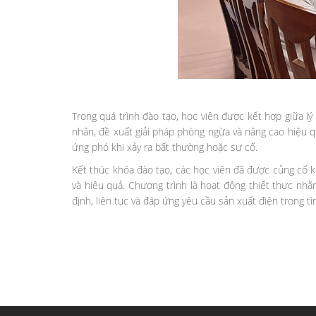
Trong quá trình đào tạo, học viên được kết hợp giữa lý
nhân, đề xuất giải pháp phòng ngừa và nâng cao hiệu q
ứng phó khi xảy ra bất thường hoặc sự cố.
Kết thúc khóa đào tạo, các học viên đã được củng cố 
và hiệu quả. Chương trình là hoạt động thiết thực nh
định, liên tục và đáp ứng yêu cầu sản xuất điện trong tì
Trần Bảo Lộc – Tr