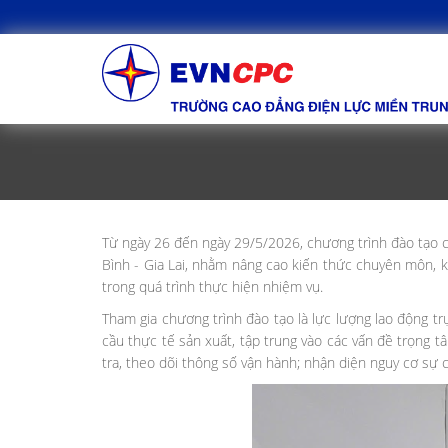
Từ ngày 26 đến ngày 29/5/2026, chương trình đào tạo c
Bình - Gia Lai, nhằm nâng cao kiến thức chuyên môn, k
trong quá trình thực hiện nhiệm vụ.
Tham gia chương trình đào tạo là lực lượng lao động tr
cầu thực tế sản xuất, tập trung vào các vấn đề trọng t
tra, theo dõi thông số vận hành; nhận diện nguy cơ sự c