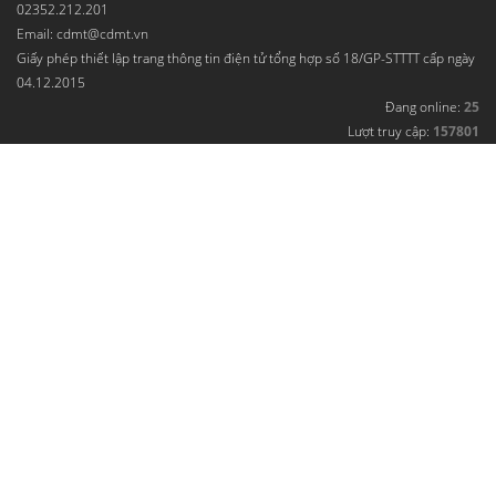
02352.212.201
Email: cdmt@cdmt.vn
Giấy phép thiết lập trang thông tin điện tử tổng hợp số 18/GP-STTTT cấp ngày
04.12.2015
Đang online:
25
Lượt truy cập:
157801