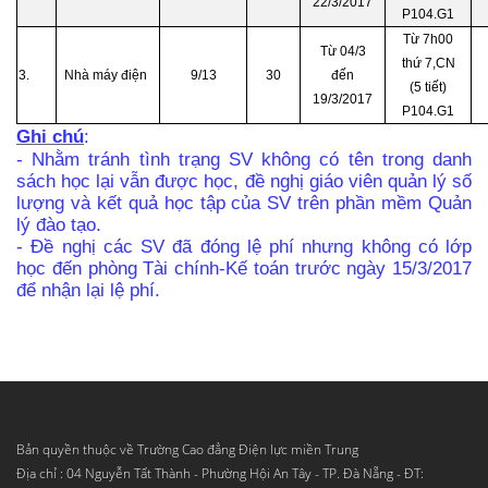
22/3/2017
P104.G1
Từ 7h00
Từ 04/3
thứ 7,CN
3.
Nhà máy điện
9/13
30
đến
(5 tiết)
19/3/2017
P104.G1
Ghi chú
:
- Nhằm tránh tình trạng SV không có tên trong danh
sách học lại vẫn được học, đề nghị giáo viên quản lý số
lượng và kết quả học tập của SV trên phần mềm Quản
lý đào tạo.
-
Đề nghị các SV đã đóng lệ phí nhưng không có lớp
học đến phòng Tài chính-Kế toán trước ngày 15/3/2017
để nhận lại lệ phí.
Bản quyền thuộc về Trường Cao đẳng Điện lực miền Trung
Địa chỉ : 04 Nguyễn Tất Thành - Phường Hội An Tây - TP. Đà Nẵng - ĐT: