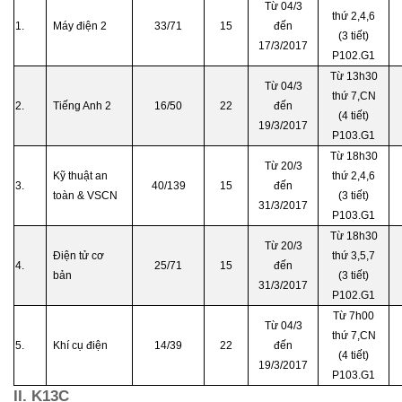
Từ 04/3
thứ 2,4,6
1.
Máy điện 2
33/71
15
đến
(3 tiết)
17/3/2017
P102.G1
Từ 13h30
Từ 04/3
thứ 7,CN
2.
Tiếng Anh 2
16/50
22
đến
(4 tiết)
19/3/2017
P103.G1
Từ 18h30
Từ 20/3
Kỹ thuật an
thứ 2,4,6
3.
40/139
15
đến
toàn & VSCN
(3 tiết)
31/3/2017
P103.G1
Từ 18h30
Từ 20/3
Điện tử cơ
thứ 3,5,7
4.
25/71
15
đến
bản
(3 tiết)
31/3/2017
P102.G1
Từ 7h00
Từ 04/3
thứ 7,CN
5.
Khí cụ điện
14/39
22
đến
(4 tiết)
19/3/2017
P103.G1
II. K13C