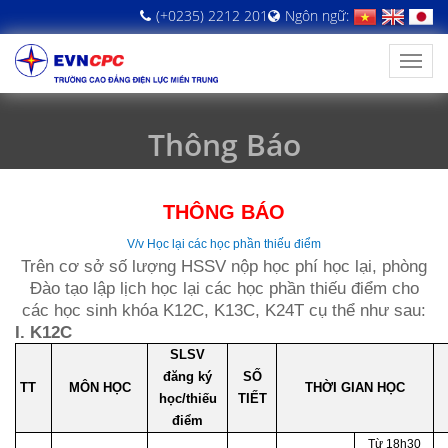
(+0235) 2212 201
Ngôn ngữ:
Thông Báo
THÔNG BÁO
V/v Học lại các học phần thiếu điểm
Trên cơ sở số lượng HSSV nộp học phí học lại, phòng
Đào tạo lập lịch học lại các học phần thiếu điểm cho
các học sinh khóa K12C, K13C, K24T cụ thể như sau:
I. K12C
SLSV
đăng ký
SỐ
TT
MÔN HỌC
THỜI GIAN HỌC
học/thiếu
TIẾT
điểm
Từ 18h30