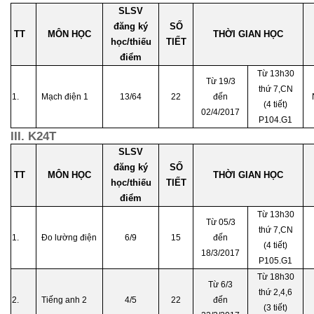
SLSV
đăng ký
SỐ
TT
MÔN HỌC
THỜI GIAN HỌC
học/thiếu
TIẾT
điểm
Từ 13h30
Từ 19/3
thứ 7,CN
1.
Mạch điện 1
13/64
22
đến
(4 tiết)
02/4/2017
P104.G1
III. K24T
SLSV
đăng ký
SỐ
TT
MÔN HỌC
THỜI GIAN HỌC
học/thiếu
TIẾT
điểm
Từ 13h30
Từ 05/3
thứ 7,CN
1.
Đo lường điện
6/9
15
đến
(4 tiết)
18/3/2017
P105.G1
Từ 18h30
Từ 6/3
thứ 2,4,6
2.
Tiếng anh 2
4/5
22
đến
(3 tiết)