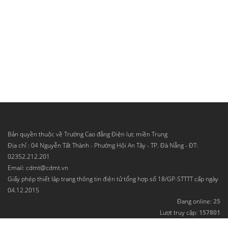
Bản quyền thuộc về Trường Cao đẳng Điện lực miền Trung
Địa chỉ : 04 Nguyễn Tất Thành - Phường Hội An Tây - TP. Đà Nẵng - ĐT:
02352.212.201
Email: cdmt@cdmt.vn
Giấy phép thiết lập trang thông tin điện tử tổng hợp số 18/GP-STTTT cấp ngày
04.12.2015
Đang online:
25
Lượt truy cập:
157801