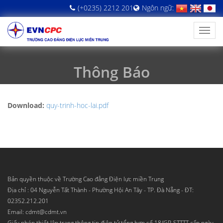
(+0235) 2212 201
Ngôn ngữ:
Thông Báo
Download:
quy-trinh-hoc-lai.pdf
Bản quyền thuộc về Trường Cao đẳng Điện lực miền Trung
Địa chỉ : 04 Nguyễn Tất Thành - Phường Hội An Tây - TP. Đà Nẵng - ĐT:
02352.212.201
Email: cdmt@cdmt.vn
Giấy phép thiết lập trang thông tin điện tử tổng hợp số 18/GP-STTTT cấp ngày