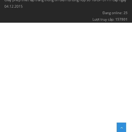
04.12.2015
Đang online:
25
Lượt truy cập:
157801