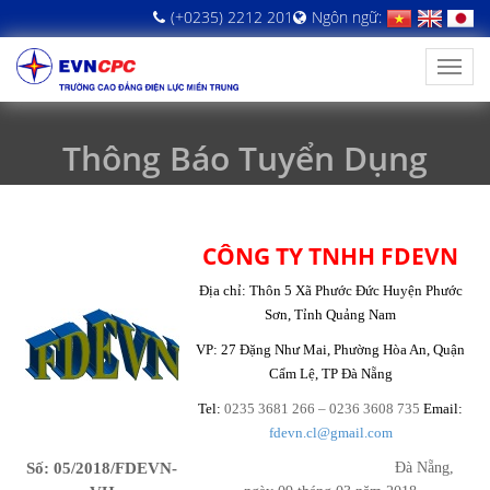
(+0235) 2212 201
Ngôn ngữ:
Thông Báo Tuyển Dụng
CÔNG TY TNHH FDEVN
Địa chỉ: Thôn 5 Xã Phước Đức Huyện Phước
Sơn, Tỉnh Quảng Nam
VP: 27 Đặng Như Mai, Phường Hòa An, Quận
Cẩm Lệ, TP Đà Nẵng
Tel:
0235 3681 266 – 0236 3608 735
Email:
fdevn.cl@gmail.com
Số: 05/2018/FDEVN-
Đà Nẵng,