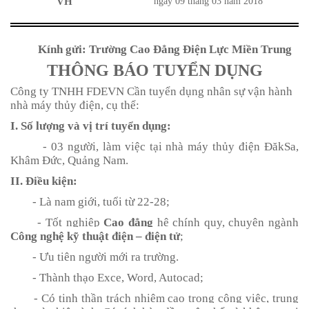
VH
ngày 09 tháng 03 năm 2018
Kính gửi: Trường Cao Đẳng Điện Lực Miền Trung
THÔNG BÁO TUYỂN DỤNG
Công ty TNHH FDEVN Cần tuyển dụng nhân sự vận hành
nhà máy thủy điện, cụ thể:
I. Số lượng và vị trí tuyển dụng:
- 03 người, làm việc tại nhà máy thủy điện ĐăkSa,
Khâm Đức, Quảng Nam.
II. Điều kiện:
- Là nam giới, tuổi từ 22-28;
- Tốt nghiệp
Cao đẳng
hệ chính quy, chuyên ngành
Công nghệ kỹ thuật điện – điện tử
;
- Ưu tiên người mới ra trường.
- Thành thạo Exce, Word, Autocad;
- Có tinh thần trách nhiệm cao trong công việc, trung