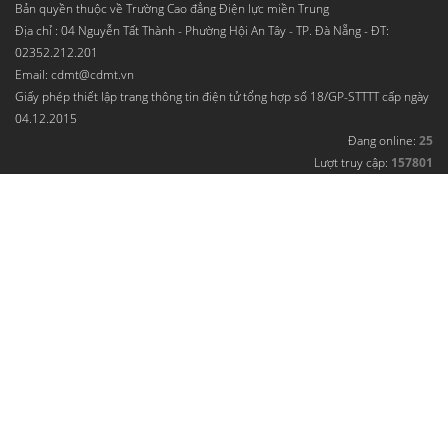
Bản quyền thuộc về Trường Cao đẳng Điện lực miền Trung
Địa chỉ : 04 Nguyễn Tất Thành - Phường Hội An Tây - TP. Đà Nẵng - ĐT:
02352.212.201
Email: cdmt@cdmt.vn
Giấy phép thiết lập trang thông tin điện tử tổng hợp số 18/GP-STTTT cấp ngày
04.12.2015
Đang online:
25
Lượt truy cập:
157801