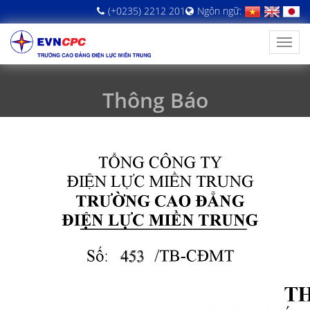
(+0235) 2212 201
Ngôn ngữ:
Thông Báo