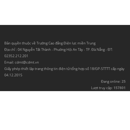
Bản quyền thuộc về Trường Cao đẳng Điện lực miền Trung
Địa chỉ : 04 Nguyễn Tất Thành - Phường Hội An Tây - TP. Đà Nẵng - ĐT:
02352.212.201
Email: cdmt@cdmt.vn
Giấy phép thiết lập trang thông tin điện tử tổng hợp số 18/GP-STTTT cấp ngày
04.12.2015
Đang online:
25
Lượt truy cập:
157801