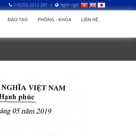
(+0235) 2212 201
|
Ngôn ngữ:
ĐÀO TẠO
PHÒNG - KHOA
LIÊN HỆ .