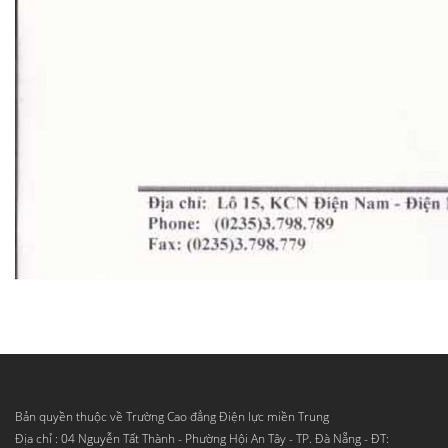
Bản quyền thuộc về Trường Cao đẳng Điện lực miền Trung
Địa chỉ : 04 Nguyễn Tất Thành - Phường Hội An Tây - TP. Đà Nẵng - ĐT: