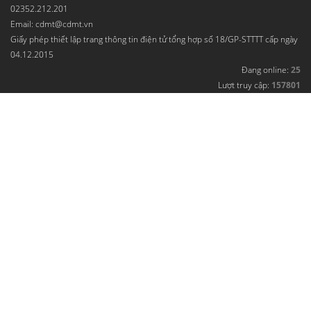
02352.212.201
Email: cdmt@cdmt.vn
Giấy phép thiết lập trang thông tin điện tử tổng hợp số 18/GP-STTTT cấp ngày
04.12.2015
Đang online:
25
Lượt truy cập:
157801