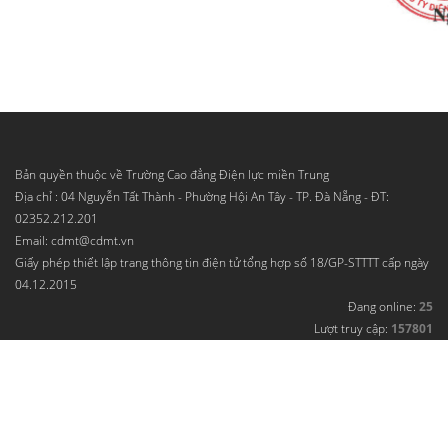
Bản quyền thuộc về Trường Cao đẳng Điện lực miền Trung
Địa chỉ : 04 Nguyễn Tất Thành - Phường Hội An Tây - TP. Đà Nẵng - ĐT:
02352.212.201
Email: cdmt@cdmt.vn
Giấy phép thiết lập trang thông tin điện tử tổng hợp số 18/GP-STTTT cấp ngày
04.12.2015
Đang online:
25
Lượt truy cập:
157801