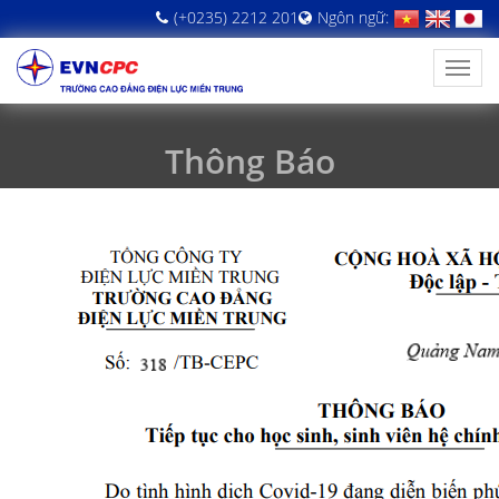
(+0235) 2212 201
Ngôn ngữ:
Thông Báo