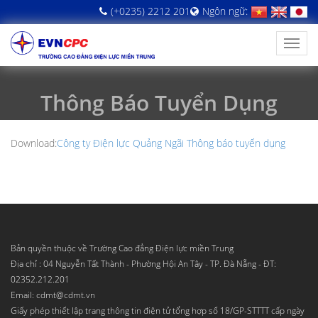
(+0235) 2212 201
Ngôn ngữ:
Thông Báo Tuyển Dụng
Download:
Công ty Điện lực Quảng Ngãi Thông báo tuyến dụng
Bản quyền thuộc về Trường Cao đẳng Điện lực miền Trung
Địa chỉ : 04 Nguyễn Tất Thành - Phường Hội An Tây - TP. Đà Nẵng - ĐT:
02352.212.201
Email: cdmt@cdmt.vn
Giấy phép thiết lập trang thông tin điện tử tổng hợp số 18/GP-STTTT cấp ngày