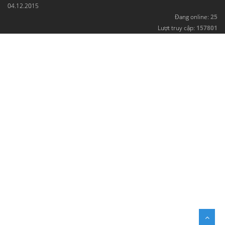
04.12.2015
Đang online:
25
Lượt truy cập:
157801