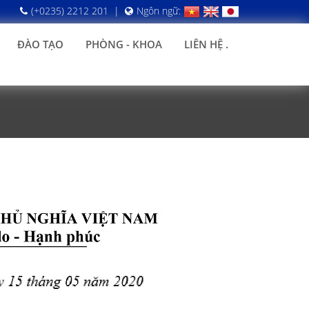
(+0235) 2212 201
|
Ngôn ngữ:
ĐÀO TẠO
PHÒNG - KHOA
LIÊN HỆ .