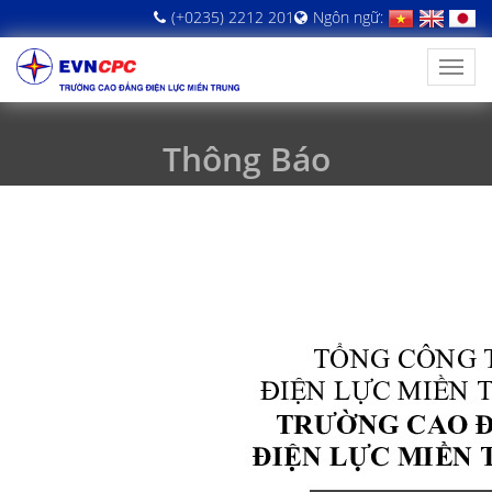
(+0235) 2212 201
Ngôn ngữ:
Thông Báo