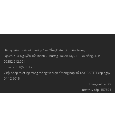
Bản quyền thuộc về Trường Cao đẳng Điện lực miền Trung
Địa chỉ : 04 Nguyễn Tất Thành - Phường Hội An Tây - TP. Đà Nẵng - ĐT:
02352.212.201
Email: cdmt@cdmt.vn
Giấy phép thiết lập trang thông tin điện tử tổng hợp số 18/GP-STTTT cấp ngày
04.12.2015
Đang online:
25
Lượt truy cập:
157801