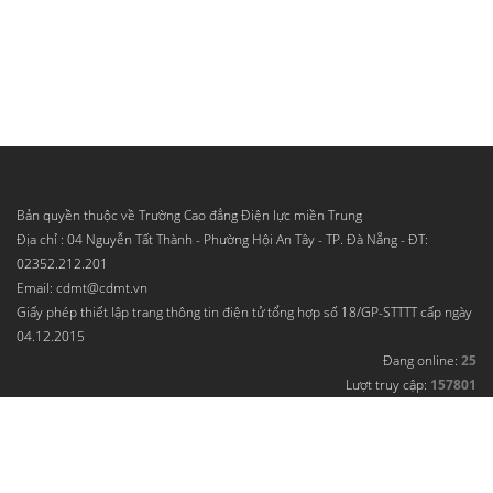
Bản quyền thuộc về Trường Cao đẳng Điện lực miền Trung
Địa chỉ : 04 Nguyễn Tất Thành - Phường Hội An Tây - TP. Đà Nẵng - ĐT:
02352.212.201
Email: cdmt@cdmt.vn
Giấy phép thiết lập trang thông tin điện tử tổng hợp số 18/GP-STTTT cấp ngày
04.12.2015
Đang online:
25
Lượt truy cập:
157801