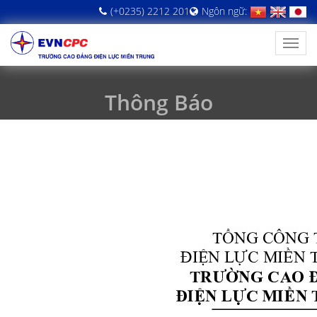
(+0235) 2212 201
Ngôn ngữ:
Thông Báo