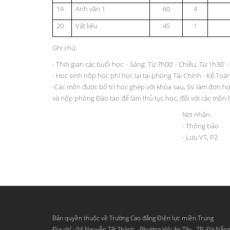
19
Anh văn 1
60
4
20
Vật liệu
45
1
Ghi chú:
- Thời gian các buổi học: - Sáng: Từ 7h00' - Chiều: Từ 1h30' -
- Học sinh nộp học phí học lại tại phòng Tài Chính - Kế Toá
-Các môn được bố trí học ghép với khóa sau, SV làm đơn họ
và nộp phòng Đào tạo để làm thủ tục học, đối với các môn 
Nơi nhận:
- Thông báo
- Lưu VT, P2
Bản quyền thuộc về Trường Cao đẳng Điện lực miền Trung
Địa chỉ : 04 Nguyễn Tất Thành - Phường Hội An Tây - TP. Đà Nẵn