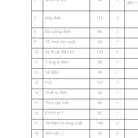
đến 1
7
Máy điện
115
3
8
Đo lường điện
85
2
9
Tổ chức sản xuất
60
1
10
Kỹ thuật điện tử
170
2
11
Trang bị điện
90
1
12
Vẽ điện
45
1
13
PLC
155
1
14
Thiết bị điện
60
1
15
Thực tập lưới
45
2
16
Chính trị 1
45
1
17
TN điện tử công suất
140
2
18
Anh văn 2
60
3