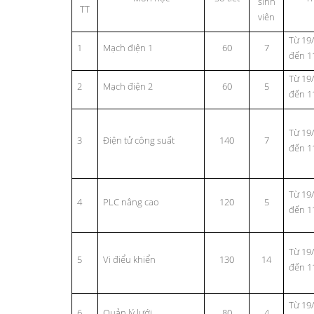
sinh
TT
viên
Từ 19
1
Mạch điện 1
60
7
đến 1
Từ 19
2
Mạch điện 2
60
5
đến 1
Từ 19
3
Điện tử công suất
140
7
đến 1
Từ 19
4
PLC nâng cao
120
5
đến 1
Từ 19
5
Vi điểu khiển
130
14
đến 1
Từ 19
6
Quản lý lưới
80
4