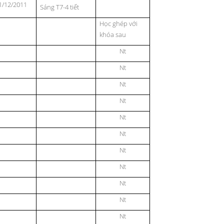
1/12/2011
Sáng T7-4 tiết
Học ghép với
khóa sau
Nt
Nt
Nt
Nt
Nt
Nt
Nt
Nt
Nt
Nt
Nt