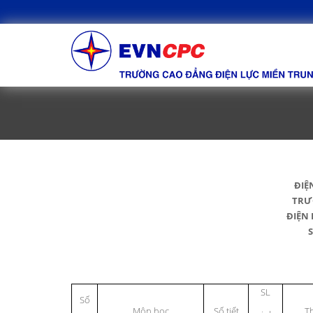
ĐIỆ
TRƯ
ĐIỆN
SL
Số
Môn học
Số tiết
Th