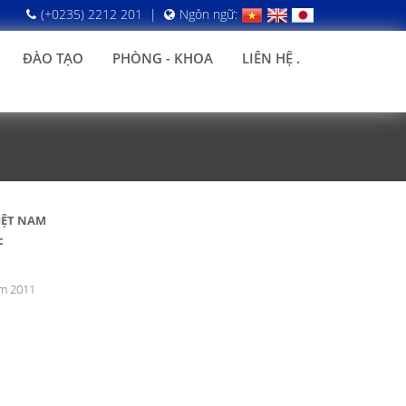
(+0235) 2212 201
|
Ngôn ngữ:
ĐÀO TẠO
PHÒNG - KHOA
LIÊN HỆ .
IỆT NAM
c
m 2011