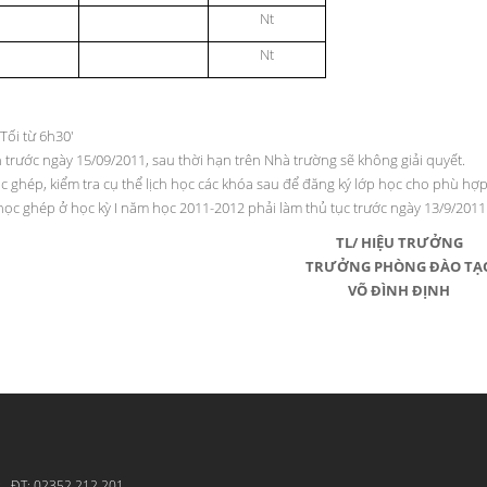
Nt
Nt
 Tối từ 6h30'
n trước ngày 15/09/2011, sau thời hạn trên Nhà trường sẽ không giải quyết.
c ghép, kiểm tra cụ thể lịch học các khóa sau để đăng ký lớp học cho phù hợ
học ghép ở học kỳ I năm học 2011-2012 phải làm thủ tục trước ngày 13/9/2011
TL/ HIỆU TRƯỞNG
TRƯỞNG PHÒNG ĐÀO TẠ
VÕ ĐÌNH ĐỊNH
g - ĐT: 02352.212.201