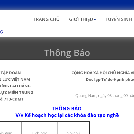
TRANG CHỦ
GIỚI THIỆU
TUYỂN SINH
Thông Báo
TẬP ĐOÀN
CỘNG HOÀ XÃ HỘI CHỦ NGHĨA V
N LỰC VIỆT NAM
Độc lập-Tự do-Hạnh phú
ỜNG CAO ĐẲNG
 LỰC MIỀN TRUNG
Quảng Nam, ngày 08 tháng 09 nă
Số: /TB-CĐMT
THÔNG BÁO
V/v Kế hoạch học lại các khóa đào tạo nghề
ời gian
Lịch học
Ghi chú